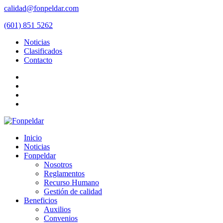
calidad@fonpeldar.com
(601) 851 5262
Noticias
Clasificados
Contacto
Inicio
Noticias
Fonpeldar
Nosotros
Reglamentos
Recurso Humano
Gestión de calidad
Beneficios
Auxilios
Convenios