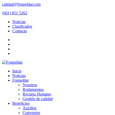
calidad@fonpeldar.com
(601) 851 5262
Noticias
Clasificados
Contacto
Inicio
Noticias
Fonpeldar
Nosotros
Reglamentos
Recurso Humano
Gestión de calidad
Beneficios
Auxilios
Convenios