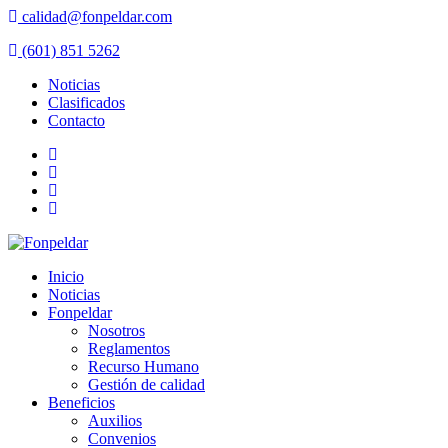
calidad@fonpeldar.com
(601) 851 5262
Noticias
Clasificados
Contacto
Inicio
Noticias
Fonpeldar
Nosotros
Reglamentos
Recurso Humano
Gestión de calidad
Beneficios
Auxilios
Convenios