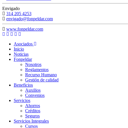
Envigado
314 205 4253
envigado@fonpeldar.com
www.fonpeldar.com
Asociados
Inicio
Noticias
Fonpeldar
Nosotros
Reglamentos
Recurso Humano
Gestión de calidad
Beneficios
Auxilios
Convenios
Servicios
Ahorros
Créditos
Seguros
Servicios Integrales
Cursos